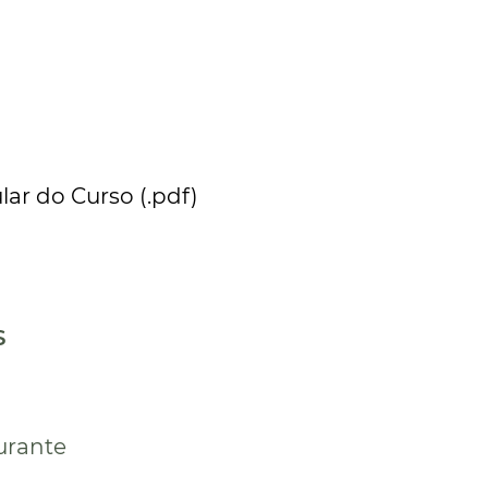
lar do Curso (.pdf)
S
aurante