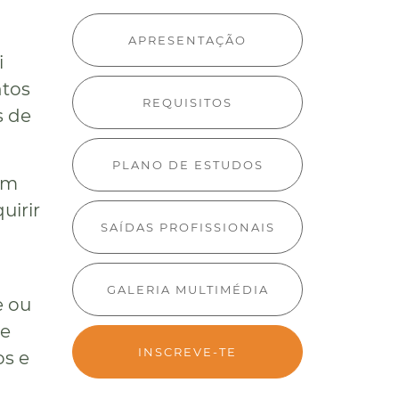
APRESENTAÇÃO
i
ntos
REQUISITOS
s de
PLANO DE ESTUDOS
um
uirir
SAÍDAS PROFISSIONAIS
GALERIA MULTIMÉDIA
e ou
 e
INSCREVE-TE
s e