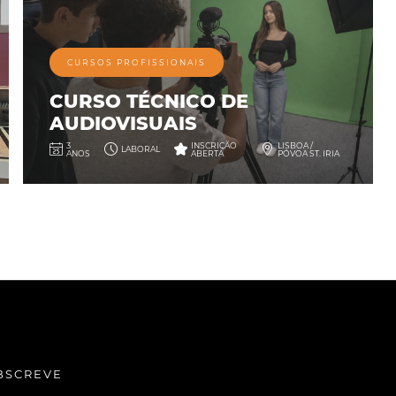
CURSOS PROFISSIONAIS
CURSO TÉCNICO DE
AUDIOVISUAIS
3
INSCRIÇÃO
LISBOA /
LABORAL
ANOS
ABERTA
PÓVOA ST. IRIA
BSCREVE