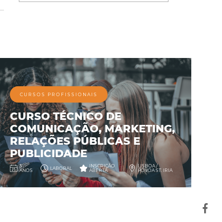
CURSOS PROFISSIONAIS
CURSO TÉCNICO DE
COMUNICAÇÃO, MARKETING,
RELAÇÕES PÚBLICAS E
PUBLICIDADE
3
INSCRIÇÃO
LISBOA /
LABORAL
ANOS
ABERTA
PÓVOA ST. IRIA