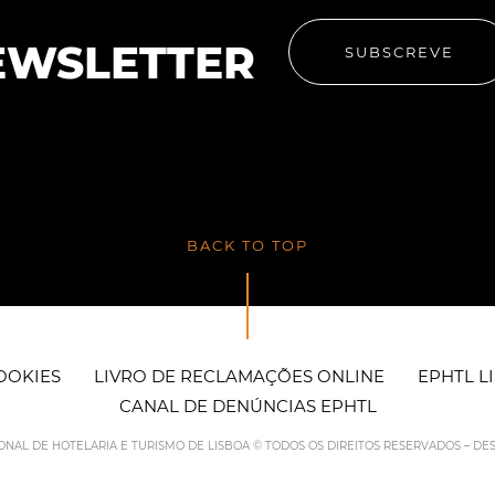
EWSLETTER
SUBSCREVE
BACK TO TOP
COOKIES
LIVRO DE RECLAMAÇÕES ONLINE
EPHTL L
CANAL DE DENÚNCIAS EPHTL
IONAL DE HOTELARIA E TURISMO DE LISBOA © TODOS OS DIREITOS RESERVADOS – D