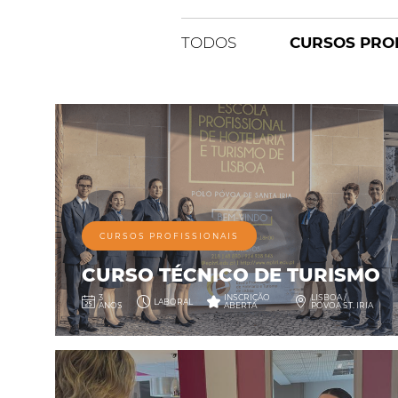
TODOS
CURSOS PROF
CURSOS PROFISSIONAIS
CURSO TÉCNICO DE TURISMO
3
INSCRIÇÃO
LISBOA /
LABORAL
ANOS
ABERTA
PÓVOA ST. IRIA