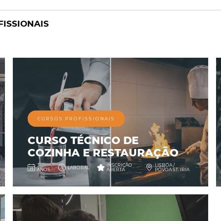
ISSIONAIS
CURSOS PROFISSIONAIS
CURSO TÉCNICO DE
COZINHA E RESTAURAÇÃO
3
INSCRIÇÃO
LISBOA /
LABORAL
ANOS
ABERTA
PÓVOA ST. IRIA