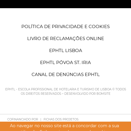
POLÍTICA DE PRIVACIDADE E COOKIES
LIVRO DE RECLAMAÇÕES ONLINE
EPHTL LISBOA
EPHTL PÓVOA ST. IRIA
CANAL DE DENÚNCIAS EPHTL
EPHTL - ESCOLA PROFISSIONAL DE HOTELARIA E TURISMO DE LISBOA © TODOS
OS DIREITOS RESERVADOS – DESENVOLVIDO POR
BOMSITE
COFINANCIADO POR
|
FICHAS DOS PROJETOS:
POISE - FORMAÇÕES MODULARES
Ao navegar no nosso site está a concordar com a sua