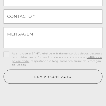
CONTACTO *
MENSAGEM
Aceito que a EPHTL efetue o tratamento dos dados pessoais
recolhidos neste formulário de acordo com a sua
política de
privacidade
, respeitando o Regulamento Geral de Proteção
de Dados.
ENVIAR CONTACTO