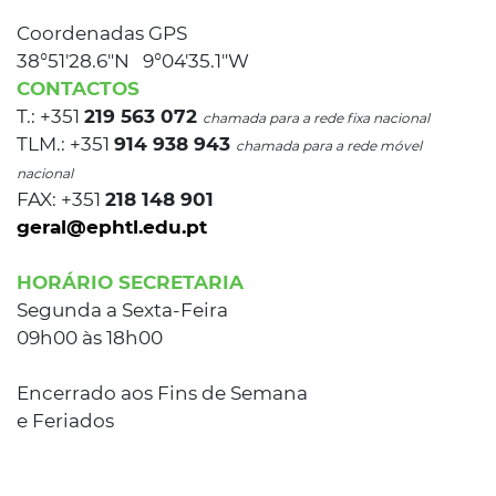
Coordenadas GPS
38°51'28.6"N 9°04'35.1"W
CONTACTOS
T.: +351
219 563 072
chamada para a rede fixa nacional
TLM.: +351
914 938 943
chamada para a rede móvel
nacional
FAX: +351
218 148 901
geral@ephtl.edu.pt
HORÁRIO SECRETARIA
Segunda a Sexta-Feira
09h00 às 18h00
Encerrado aos Fins de Semana
e Feriados