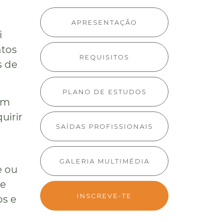
APRESENTAÇÃO
i
ntos
REQUISITOS
s de
PLANO DE ESTUDOS
um
uirir
SAÍDAS PROFISSIONAIS
GALERIA MULTIMÉDIA
e ou
 e
INSCREVE-TE
s e