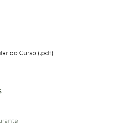
lar do Curso (.pdf)
S
aurante