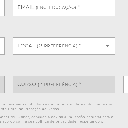
EMAIL
*
(ENC. EDUCAÇÃO)
LOCAL
*
(2ª PREFERÊNCIA)
CURSO
*
(1ª PREFERÊNCIA)
os pessoais recolhidos neste formulário de acordo com a sua
nto Geral de Proteção de Dados.
or de 16 anos, concedo a devida autorização parental para o
de acordo com a sua
política de privacidade
, respeitando o