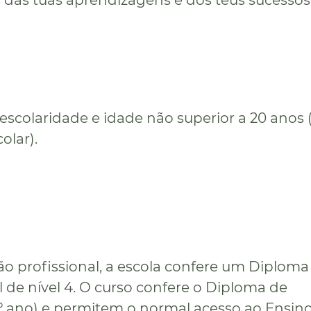
ar das tuas aprendizagens e dos teus sucessos
escolaridade e idade não superior a 20 anos 
olar).
ão profissional, a escola confere um Diploma
l de nível 4. O curso confere o Diploma de
º ano) e permitem o normal acesso ao Ensin