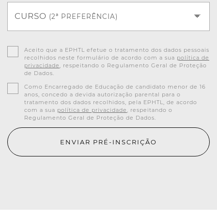
CURSO
(2ª PREFERÊNCIA)
Aceito que a EPHTL efetue o tratamento dos dados pessoais
recolhidos neste formulário de acordo com a sua
política de
privacidade
, respeitando o Regulamento Geral de Proteção
de Dados.
Como Encarregado de Educação de candidato menor de 16
anos, concedo a devida autorização parental para o
tratamento dos dados recolhidos, pela EPHTL, de acordo
com a sua
política de privacidade
, respeitando o
Regulamento Geral de Proteção de Dados.
ENVIAR PRÉ-INSCRIÇÃO