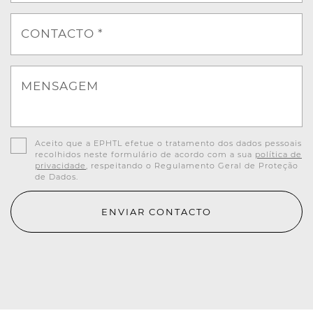
CONTACTO *
MENSAGEM
Aceito que a EPHTL efetue o tratamento dos dados pessoais
recolhidos neste formulário de acordo com a sua
política de
privacidade
, respeitando o Regulamento Geral de Proteção
de Dados.
ENVIAR CONTACTO