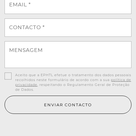
EMAIL *
CONTACTO *
MENSAGEM
Aceito que a EPHTL efetue o tratamento dos dados pessoais
recolhidos neste formulário de acordo com a sua
política de
privacidade
, respeitando o Regulamento Geral de Proteção
de Dados.
ENVIAR CONTACTO