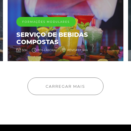
FORMAÇÕES MODULARES
SERVIÇO DE BEBIDAS
COMPOSTAS
50H
PÓS-LABORAL
PÓVOA ST. IRIA
CARREGAR MAIS