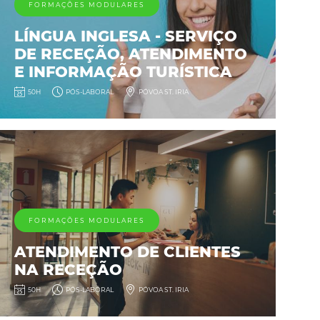
FORMAÇÕES MODULARES
LÍNGUA INGLESA - SERVIÇO
DE RECEÇÃO, ATENDIMENTO
E INFORMAÇÃO TURÍSTICA
50H
PÓS-LABORAL
PÓVOA ST. IRIA
FORMAÇÕES MODULARES
ATENDIMENTO DE CLIENTES
NA RECEÇÃO
50H
PÓS-LABORAL
PÓVOA ST. IRIA