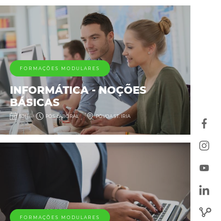
FORMAÇÕES MODULARES
INFORMÁTICA - NOÇÕES
BÁSICAS
50H
PÓS-LABORAL
PÓVOA ST. IRIA
FORMAÇÕES MODULARES