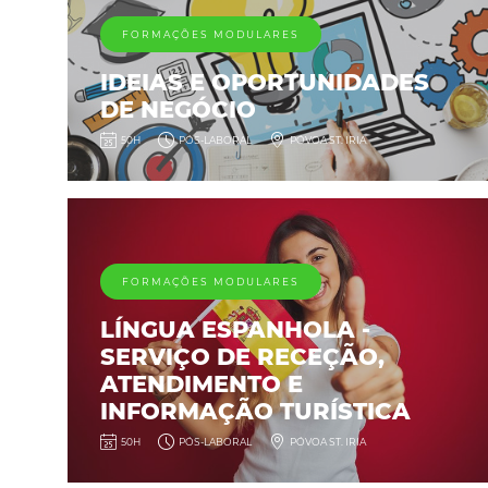
FORMAÇÕES MODULARES
IDEIAS E OPORTUNIDADES
DE NEGÓCIO
50H
PÓS-LABORAL
PÓVOA ST. IRIA
FORMAÇÕES MODULARES
LÍNGUA ESPANHOLA -
SERVIÇO DE RECEÇÃO,
ATENDIMENTO E
INFORMAÇÃO TURÍSTICA
50H
PÓS-LABORAL
PÓVOA ST. IRIA