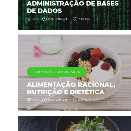
ADMINISTRAÇÃO DE BASES
DE DADOS
50H
PÓS-LABORAL
PÓVOA ST. IRIA
FORMAÇÕES MODULARES
ALIMENTAÇÃO RACIONAL,
NUTRIÇÃO E DIETÉTICA
50H
PÓS-LABORAL
PÓVOA ST. IRIA