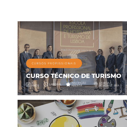
CURSOS PROFISSIONAIS
CURSO TÉCNICO DE TURISMO
3
INSCRIÇÃO
LISBOA /
LABORAL
ANOS
ABERTA
PÓVOA ST. IRIA