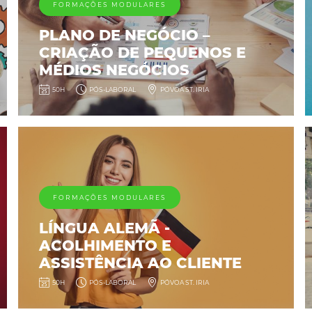
FORMAÇÕES MODULARES
PLANO DE NEGÓCIO –
CRIAÇÃO DE PEQUENOS E
MÉDIOS NEGÓCIOS
50H
PÓS-LABORAL
PÓVOA ST. IRIA
FORMAÇÕES MODULARES
LÍNGUA ALEMÃ -
ACOLHIMENTO E
ASSISTÊNCIA AO CLIENTE
50H
PÓS-LABORAL
PÓVOA ST. IRIA