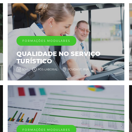
FORMAÇÕES MODULARES
QUALIDADE NO SERVIÇO
TURÍSTICO
50H
PÓS-LABORAL
PÓVOA ST. IRIA
FORMAÇÕES MODULARES