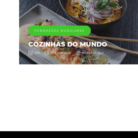
FORMAÇÕES MODULARES
COZINHAS DO MUNDO
50H
PÓS-LABORAL
PÓVOA ST. IRIA