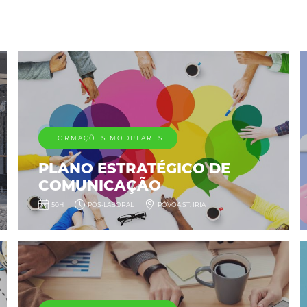
FORMAÇÕES MODULARES
PLANO ESTRATÉGICO DE
COMUNICAÇÃO
50H
PÓS-LABORAL
PÓVOA ST. IRIA