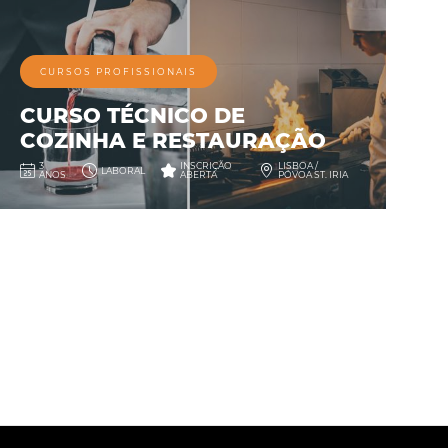
CURSOS PROFISSIONAIS
CURSO TÉCNICO DE
COZINHA E RESTAURAÇÃO
3
INSCRIÇÃO
LISBOA /
LABORAL
ANOS
ABERTA
PÓVOA ST. IRIA