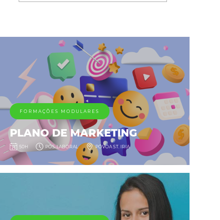
FORMAÇÕES MODULARES
PLANO DE MARKETING
50H
PÓS-LABORAL
PÓVOA ST. IRIA