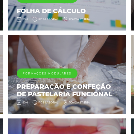
FOLHA DE CÁLCULO
50H
PÓS-LABORAL
PÓVOA ST. IRIA
FORMAÇÕES MODULARES
PREPARAÇÃO E CONFEÇÃO
DE PASTELARIA FUNCIONAL
50H
PÓS-LABORAL
PÓVOA ST. IRIA