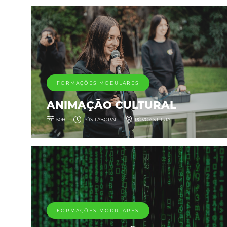
FORMAÇÕES MODULARES
ANIMAÇÃO CULTURAL
50H
PÓS-LABORAL
PÓVOA ST. IRIA
FORMAÇÕES MODULARES