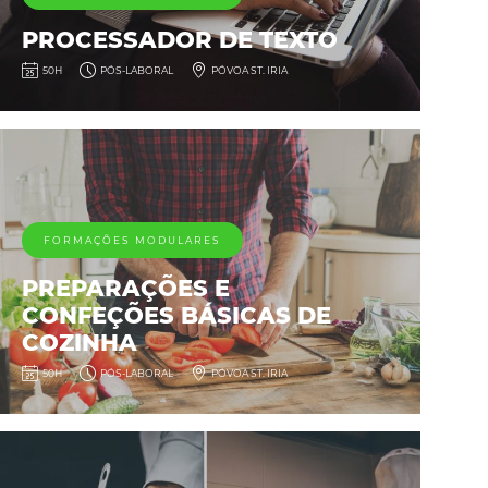
PROCESSADOR DE TEXTO
50H
PÓS-LABORAL
PÓVOA ST. IRIA
FORMAÇÕES MODULARES
PREPARAÇÕES E
CONFEÇÕES BÁSICAS DE
COZINHA
50H
PÓS-LABORAL
PÓVOA ST. IRIA