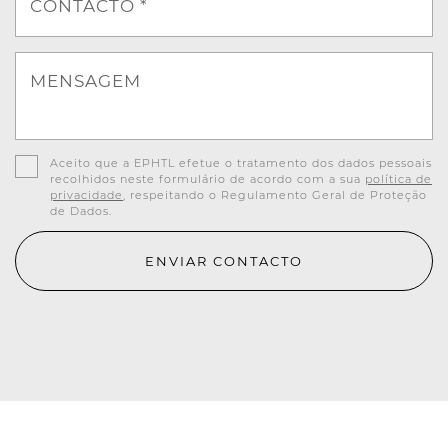
CONTACTO *
MENSAGEM
Aceito que a EPHTL efetue o tratamento dos dados pessoais
recolhidos neste formulário de acordo com a sua
política de
privacidade
, respeitando o Regulamento Geral de Proteção
de Dados.
ENVIAR CONTACTO