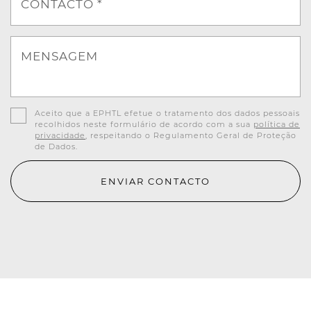
CONTACTO *
MENSAGEM
Aceito que a EPHTL efetue o tratamento dos dados pessoais
recolhidos neste formulário de acordo com a sua
política de
privacidade
, respeitando o Regulamento Geral de Proteção
de Dados.
ENVIAR CONTACTO