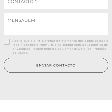
CONTACTO *
MENSAGEM
Aceito que a EPHTL efetue o tratamento dos dados pessoais
recolhidos neste formulário de acordo com a sua
política de
privacidade
, respeitando o Regulamento Geral de Proteção
de Dados.
ENVIAR CONTACTO