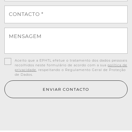
CONTACTO *
MENSAGEM
Aceito que a EPHTL efetue o tratamento dos dados pessoais
recolhidos neste formulário de acordo com a sua
política de
privacidade
, respeitando o Regulamento Geral de Proteção
de Dados.
ENVIAR CONTACTO