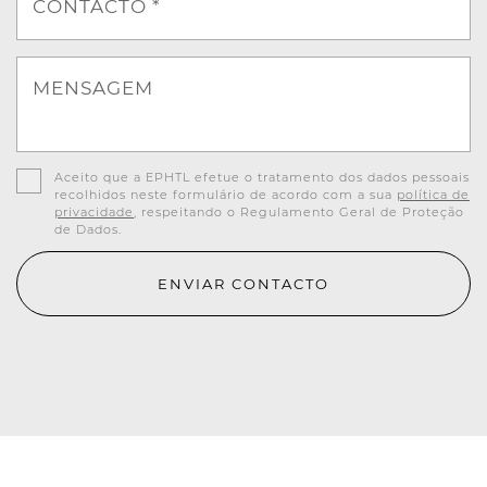
CONTACTO *
MENSAGEM
Aceito que a EPHTL efetue o tratamento dos dados pessoais
recolhidos neste formulário de acordo com a sua
política de
privacidade
, respeitando o Regulamento Geral de Proteção
de Dados.
ENVIAR CONTACTO