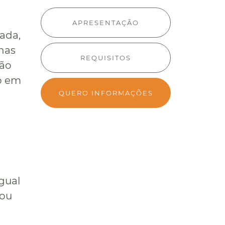
APRESENTAÇÃO
ada,
 nas
REQUISITOS
rão
ão em
QUERO INFORMAÇÕES
gual
 ou