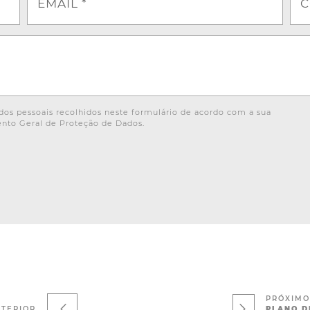
EMAIL *
C
os pessoais recolhidos neste formulário de acordo com a sua
nto Geral de Proteção de Dados.
PRÓXIM
TERIOR
PLANO D