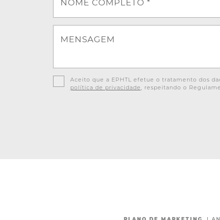
NOME COMPLETO *
MENSAGEM
Aceito que a EPHTL efetue o tratamento dos dad
política de privacidade
, respeitando o Regulame
PLANO DE MARKETING
|
AN