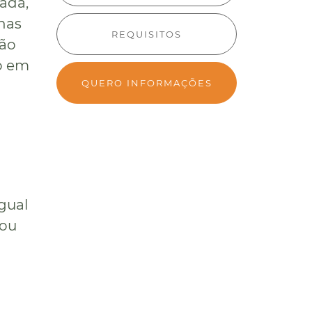
ada,
 nas
REQUISITOS
rão
ão em
QUERO INFORMAÇÕES
gual
 ou