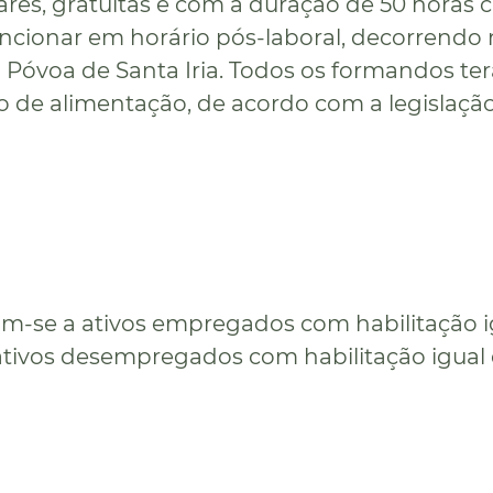
es, gratuitas e com a duração de 50 horas c
funcionar em horário pós-laboral, decorrendo
 Póvoa de Santa Iria. Todos os formandos te
dio de alimentação, de acordo com a legislaç
am-se a ativos empregados com habilitação i
 ativos desempregados com habilitação igual