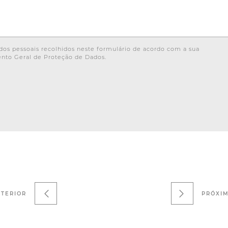
os pessoais recolhidos neste formulário de acordo com a sua
nto Geral de Proteção de Dados.
TERIOR
PRÓXI