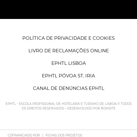
POLÍTICA DE PRIVACIDADE E COOKIES
LIVRO DE RECLAMAÇÕES ONLINE
EPHTL LISBOA
EPHTL PÓVOA ST. IRIA
CANAL DE DENÚNCIAS EPHTL
EPHTL - ESCOLA PROFISSIONAL DE HOTELARIA E TURISMO DE LISBOA © TODOS
OS DIREITOS RESERVADOS – DESENVOLVIDO POR
BOMSITE
COFINANCIADO POR
|
FICHAS DOS PROJETOS: