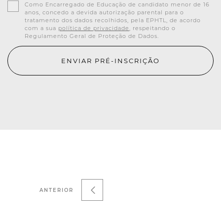
Como Encarregado de Educação de candidato menor de 16
anos, concedo a devida autorização parental para o
tratamento dos dados recolhidos, pela EPHTL, de acordo
com a sua
política de privacidade
, respeitando o
Regulamento Geral de Proteção de Dados.
ENVIAR PRÉ-INSCRIÇÃO
ANTERIOR