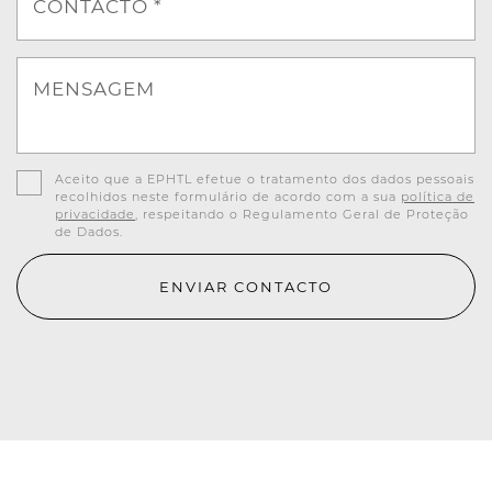
CONTACTO *
MENSAGEM
Aceito que a EPHTL efetue o tratamento dos dados pessoais
recolhidos neste formulário de acordo com a sua
política de
privacidade
, respeitando o Regulamento Geral de Proteção
de Dados.
ENVIAR CONTACTO