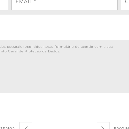
EMAIL *
C
os pessoais recolhidos neste formulário de acordo com a sua
nto Geral de Proteção de Dados.
TERIOR
PRÓXI