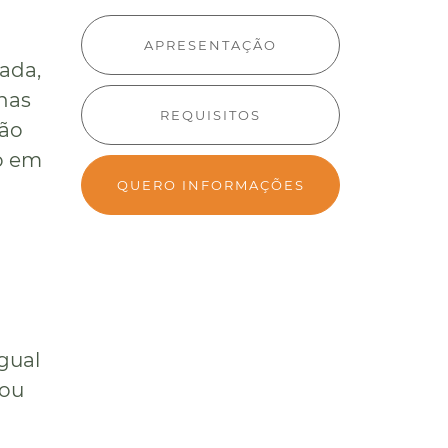
APRESENTAÇÃO
ada,
 nas
REQUISITOS
rão
ão em
QUERO INFORMAÇÕES
gual
 ou