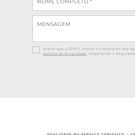
NOME COMPLETO *
MENSAGEM
Aceito que a EPHTL efetue o tratamento dos dad
política de privacidade
, respeitando o Regulame
QUALIDADE NO SERVIÇO TURÍSTICO
|
AN